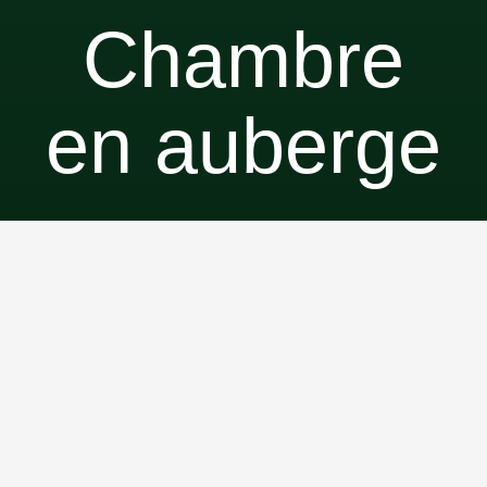
Chambre
en auberge
La formule auberge du SAN propose des chambres
en occupation simple ou double, avec petit déjeuner
inclus, dans une maison où l’on partage les espaces
communs. Vous avez libre accès à un grand salon
accueillant, à une cuisine conviviale et à deux salles
de bain, dans une atmosphère simple et détendue.
Pensée avant tout pour les séjours hivernaux et hors
saison, cette formule offre une façon accessible et