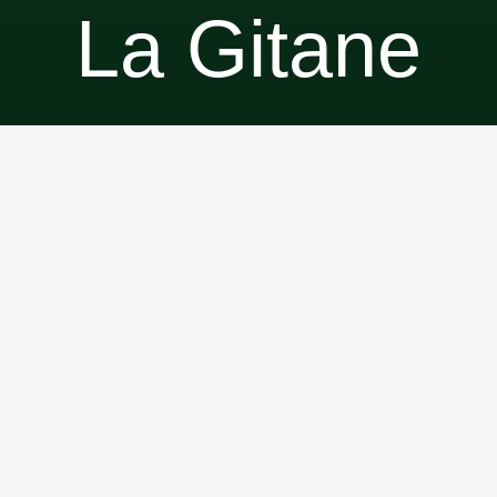
La Gitane
À l’extrémité sauvage d’une presqu’île bordée par la
rivière Batiscan et le lac Florenz-Ziegfeld, une
habitation nomade vous attend, posée sur un esker de
sable effleurant les eaux. À l’aube, les premières
lueurs glissent sur la rivière et enveloppent la roulotte
d’une lumière douce. Le soir venu, les derniers reflets
du ciel se déposent lentement sur l’eau et plongent le
site dans une atmosphère paisible et enveloppante.
Inspirée des verdines — ces habitations nomades
tirées autrefois par des chevaux entre 1850 et 1950
— cette roulotte réinterprète l’esprit des peuples